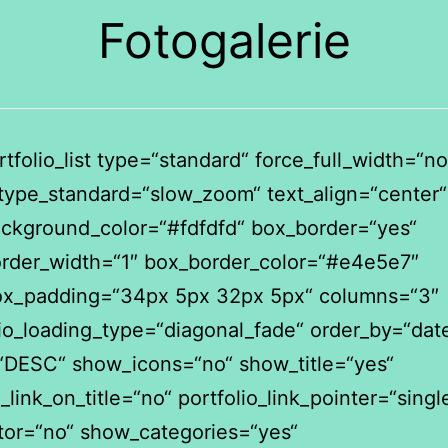
Fotogalerie
tfolio_list type=“standard“ force_full_width=“no
type_standard=“slow_zoom“ text_align=“center“
ckground_color=“#fdfdfd“ box_border=“yes“
rder_width=“1″ box_border_color=“#e4e5e7″
ox_padding=“34px 5px 32px 5px“ columns=“3″
lio_loading_type=“diagonal_fade“ order_by=“dat
“DESC“ show_icons=“no“ show_title=“yes“
_link_on_title=“no“ portfolio_link_pointer=“singl
tor=“no“ show_categories=“yes“