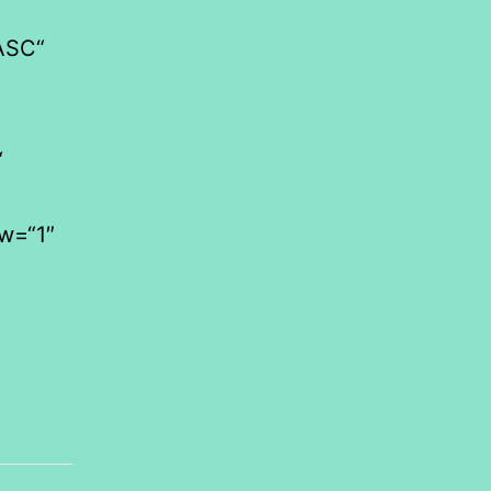
“ASC“
“
ow=“1″