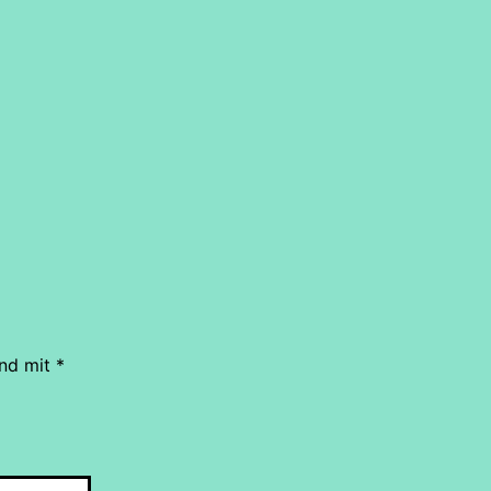
ind mit
*