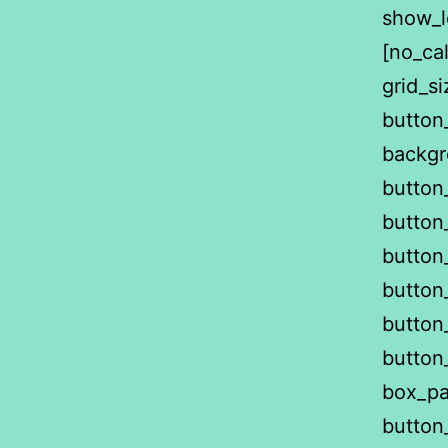
show_l
[no_cal
grid_s
button
backgr
button_
button
button
button
button
button
box_pa
button