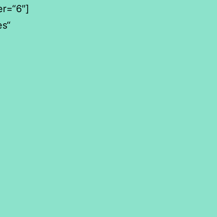
r=“6″]
es“