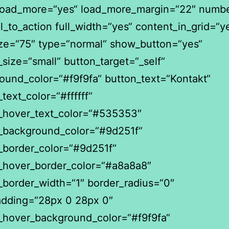
oad_more=“yes“ load_more_margin=“22″ numbe
l_to_action full_width=“yes“ content_in_grid=“y
ize=“75″ type=“normal“ show_button=“yes“
_size=“small“ button_target=“_self“
ound_color=“#f9f9fa“ button_text=“Kontakt“
text_color=“#ffffff“
_hover_text_color=“#535353″
_background_color=“#9d251f“
_border_color=“#9d251f“
_hover_border_color=“#a8a8a8″
_border_width=“1″ border_radius=“0″
dding=“28px 0 28px 0″
_hover_background_color=“#f9f9fa“