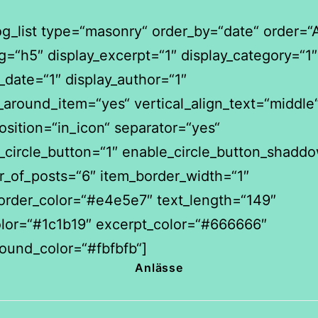
og_list type=“masonry“ order_by=“date“ order=
ag=“h5″ display_excerpt=“1″ display_category=“1″
_date=“1″ display_author=“1″
_around_item=“yes“ vertical_align_text=“middle
osition=“in_icon“ separator=“yes“
y_circle_button=“1″ enable_circle_button_shadd
_of_posts=“6″ item_border_width=“1″
order_color=“#e4e5e7″ text_length=“149″
color=“#1c1b19″ excerpt_color=“#666666″
ound_color=“#fbfbfb“]
Anlässe