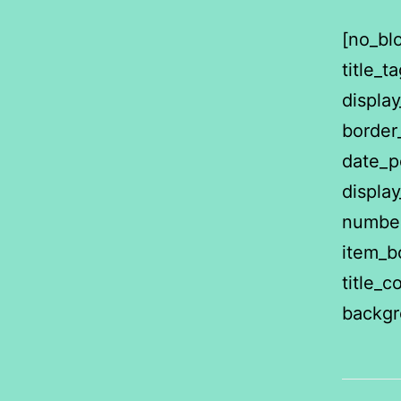
[no_bl
title_t
display
border
date_p
displa
number
item_b
title_
backgr