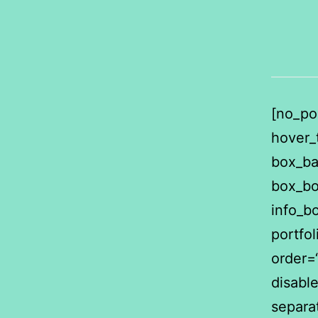
[no_por
hover_
box_ba
box_bo
info_b
portfo
order=
disable
separa