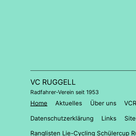
Zum
Inhalt
springen
VC RUGGELL
Radfahrer-Verein seit 1953
Home
Aktuelles
Über uns
VCR
Datenschutzerklärung
Links
Sit
Ranglisten Lie-Cycling Schülercup R