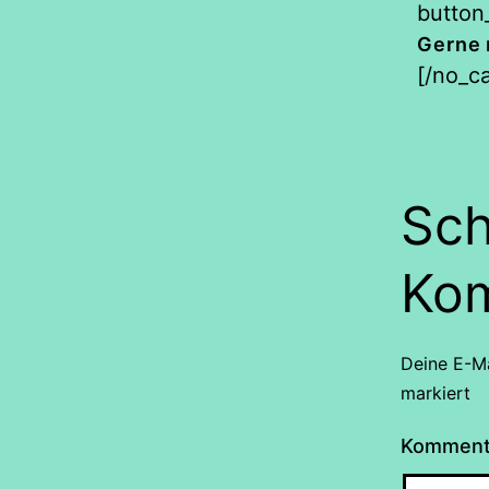
button_
Gerne 
[/no_ca
Sch
Ko
Deine E-Ma
markiert
Kommen