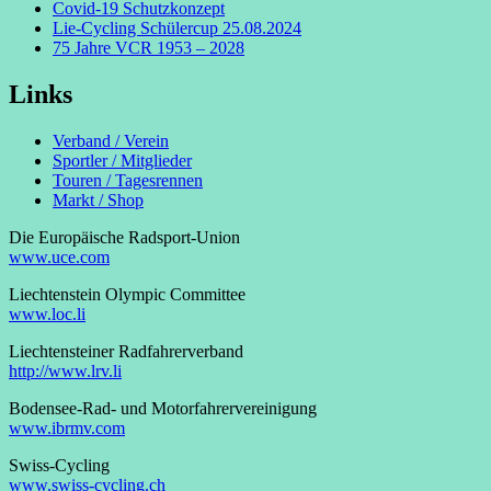
Covid-19 Schutzkonzept
Lie-Cycling Schülercup 25.08.2024
75 Jahre VCR 1953 – 2028
Links
Verband / Verein
Sportler / Mitglieder
Touren / Tagesrennen
Markt / Shop
Die Europäische Radsport-Union
www.uce.com
Liechtenstein Olympic Committee
www.loc.li
Liechtensteiner Radfahrerverband
http://www.lrv.li
Bodensee-Rad- und Motorfahrervereinigung
www.ibrmv.com
Swiss-Cycling
www.swiss-cycling.ch