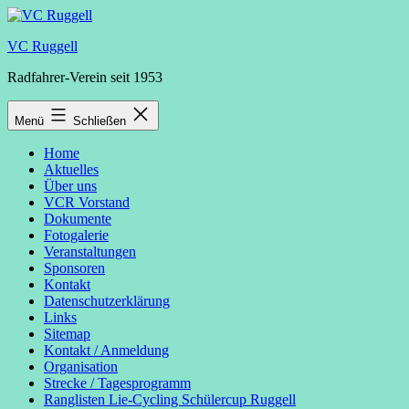
Zum
Inhalt
VC Ruggell
springen
Radfahrer-Verein seit 1953
Menü
Schließen
Home
Aktuelles
Über uns
VCR Vorstand
Dokumente
Fotogalerie
Veranstaltungen
Sponsoren
Kontakt
Datenschutzerklärung
Links
Sitemap
Kontakt / Anmeldung
Organisation
Strecke / Tagesprogramm
Ranglisten Lie-Cycling Schülercup Ruggell