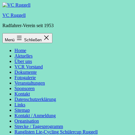
Zum
Inhalt
VC Ruggell
springen
Radfahrer-Verein seit 1953
Menü
Schließen
Home
Aktuelles
Über uns
VCR Vorstand
Dokumente
Fotogalerie
Veranstaltungen
Sponsoren
Kontakt
Datenschutzerklärung
Links
Sitemap
Kontakt / Anmeldung
Organisation
Strecke / Tagesprogramm
Ranglisten Lie-Cycling Schülercup Ruggell